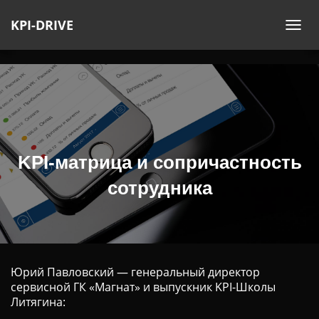
KPI-DRIVE
П
Е
Р
Е
К
Л
Ю
Ч
KPI-матрица и сопричастность
И
сотрудника
Т
Ь
Н
А
В
Юрий Павловский — генеральный директор
И
сервисной ГК «Магнат» и выпускник KPI-Школы
Г
Литягина:
А