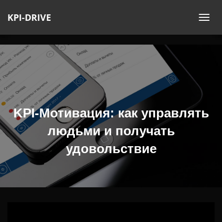
KPI-DRIVE
П
Е
Р
Е
К
Л
Ю
Ч
KPI-Мотивация: как управлять
И
людьми и получать
Т
Ь
удовольствие
Н
А
В
И
Г
А