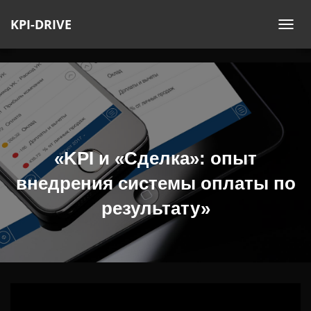
KPI-DRIVE
П
Е
Р
Е
К
Л
Ю
Ч
«KPI и «Сделка»: опыт
И
внедрения системы оплаты по
Т
Ь
результату»
Н
А
В
И
Г
А