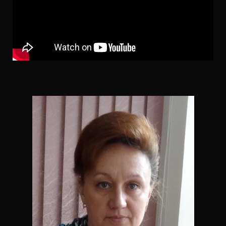
Ц
И
Ю