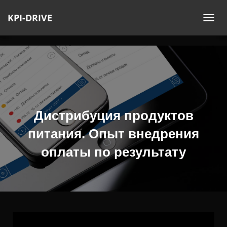
KPI-DRIVE
П
Е
Р
Е
К
Л
Ю
Ч
Дистрибуция продуктов
И
питания. Опыт внедрения
Т
Ь
оплаты по результату
Н
А
В
И
Г
А