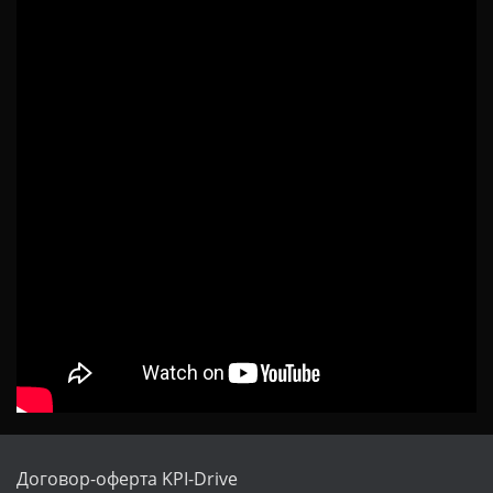
Ц
И
Ю
Договор-оферта KPI-Drive