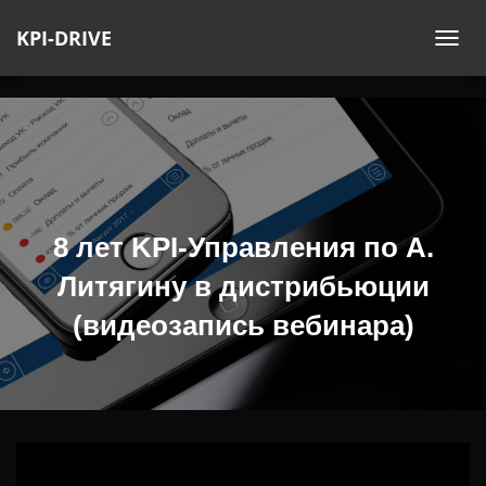
KPI-DRIVE
П
Е
Р
Е
К
Л
Ю
Ч
8 лет KPI-Управления по А.
И
Литягину в дистрибьюции
Т
Ь
(видеозапись вебинара)
Н
А
В
И
Г
А