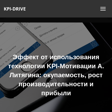
KPI-DRIVE
П
Е
Р
Е
К
Л
Ю
Ч
Эффект от использования
И
технологии KPI-Мотивации А.
Т
Ь
Литягина: окупаемость, рост
Н
производительности и
А
В
прибыли
И
Г
А