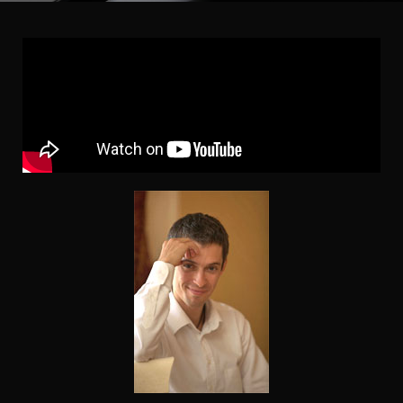
Ц
И
Ю