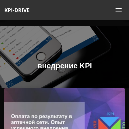
KPI-DRIVE
ПЕ
НА
внедрение KPI