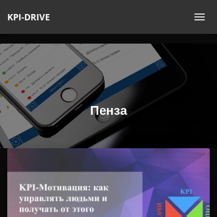
KPI-DRIVE
ПЕ
НА
Пенза