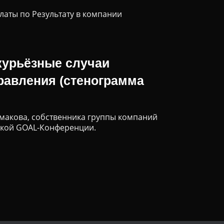
латы по Результату в компании
курьёзные случаи
равления (cтенограмма
макова, собственника группы компаний
еской GOAL-Конференции.