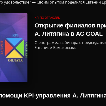
ого удовольствие? — Своим опытом поделился Евгений Е
KPI ПО ОТРАСЛЯМ
Открытие филиалов пр
А. Литягина в АС GOAL
Стенограмма вебинара с председате
Евгением Ермаковым.
омощи KPI-управления А. Литягина 