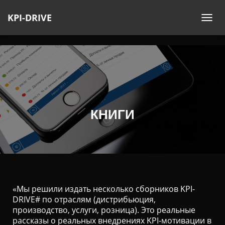
KPI-DRIVE
П
Е
Р
Е
К
Л
Ю
Ч
КНИГИ
И
Т
Ь
Н
А
В
«Мы решили издать несколько сборников KPI-
И
DRIVE# по отраслям (дистрибьюция,
Г
производство, услуги, розница). Это реальные
А
рассказы о реальных внедрениях KPI-мотивации в