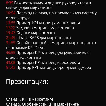
8:35
Важность задач и оценки руководителя в
Ц
матрице для маркетинга
И
10:54
Переход на окладно-премиальную систему
Ю
оплаты труда
13:55
Пример KPI-матрицы маркетолога
17:22
Задачи в матрице маркетолога
19:43
Оценки маркетолога
21:49
Шкала BARS для маркетолога
31:59
Онлайн настройка матрицы маркетолога в
программе KPI-Drive
46:55
Примеры KPI-матриц для руководителя
отдела маркетинга
49:08
Примеры KPI-матриц маркетолога
51:43
Пример KPI- матрицы бренд-менеджера
Презентация:
Слайд 1. KPI в маркетинге
Слайд 5. Особенности KPI в маркетинге