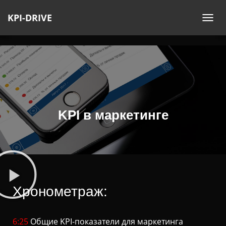
KPI-DRIVE
П
Е
Р
Е
К
Л
Ю
Ч
KPI в маркетинге
И
Т
Ь
Н
А
В
Хронометраж:
И
Г
А
6:25
Общие KPI-показатели для маркетинга