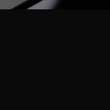
Ц
И
Ю