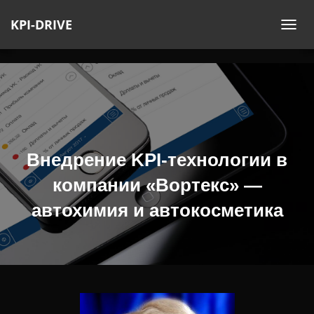
KPI-DRIVE
П
Е
Р
Е
К
Л
Ю
Ч
Внедрение KPI-технологии в
И
компании «Вортекс» —
Т
Ь
автохимия и автокосметика
Н
А
В
И
Г
А