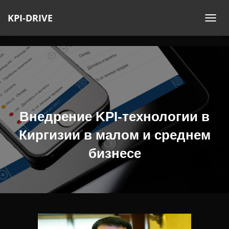
KPI-DRIVE
П
Е
Р
Е
К
Л
Ю
Ч
Внедрение KPI-технологии в
И
Киргизии в малом и среднем
Т
Ь
бизнесе
Н
А
В
И
Г
А