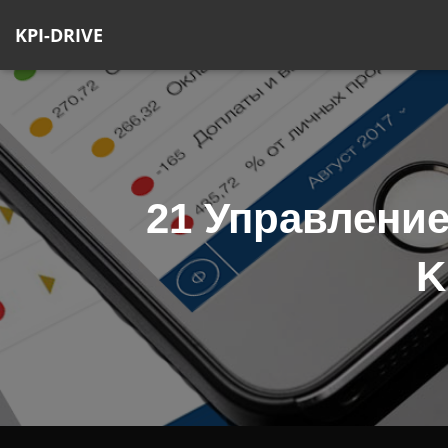
KPI-DRIVE
21 Управлени
K