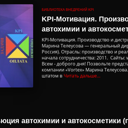
БИБЛИОТЕКА ВНЕДРЕНИЙ KPI
KPI-Мотивация. Произв
автохимии и автокосме
KPI-Мотивация. Производство и дист
Марина Телеусова — генеральный дир
Россия). Отрасль: производство и реа
начала сотрудничества: 2011. Сайты: w
Всем ‑ доброго дня! Позвольте предс
компании «Vortex» Марина Телеусова.
штатом в
Читать дальше…
юция автохимии и автокосметики (п