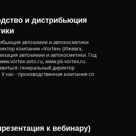
одство и дистрибьюция
тики
рибьюция автохимии и автокосметики
ектор компании «Vortex» (Ижевск,
лизация автохимии и автокосметики. Год
ww.vortex-avto.ru, www.pk-vortex.ru.
тавиться: генеральный директор
 У нас ‑ производственная компания со
резентация к вебинару)