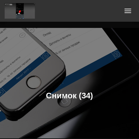
П
Е
Р
Е
К
Л
Ю
Ч
И
Т
Ь
Снимок (34)
Н
А
В
И
Г
А