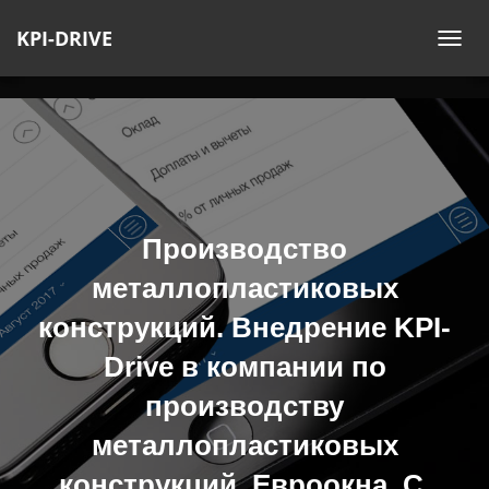
KPI-DRIVE
П
Е
Р
Е
К
Л
Ю
Ч
Производство
И
металлопластиковых
Т
Ь
конструкций. Внедрение KPI-
Н
Drive в компании по
А
В
производству
И
металлопластиковых
Г
А
конструкций. Евроокна. С.