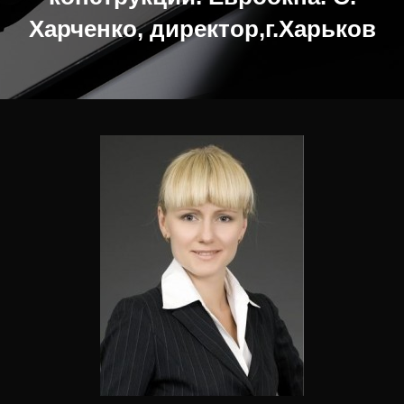
Ц
Харченко, директор,г.Харьков
И
Ю