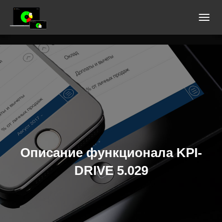
П
Е
Р
Е
К
Л
Ю
Ч
И
Т
Ь
Описание функционала KPI-
Н
DRIVE 5.029
А
В
И
Г
А