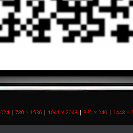
1024
|
780 × 1536
|
1041 × 2048
|
360 × 240
|
1448 × 