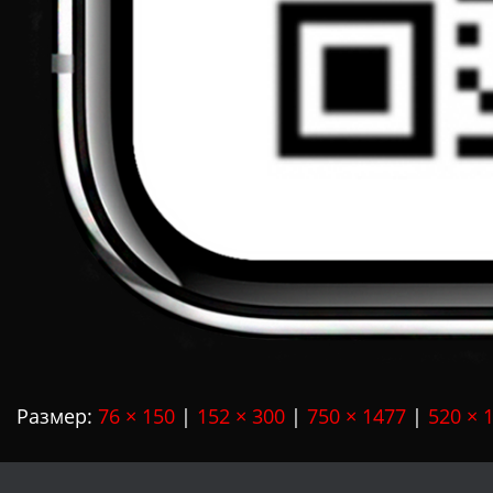
Размер:
76 × 150
|
152 × 300
|
750 × 1477
|
520 × 