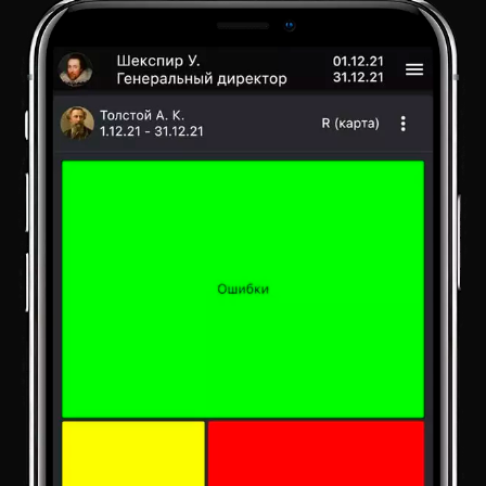
Ц
И
Ю