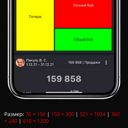
Размер:
76 × 150
|
153 × 300
|
521 × 1024
|
360
× 240
|
610 × 1200