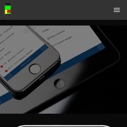
П
Е
Р
Е
К
Л
Ю
Ч
И
Т
Ь
Н
А
В
И
Г
А