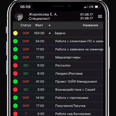
Ц
И
Ю