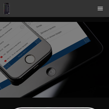
П
Е
Р
Е
К
Л
Ю
Ч
И
Т
Ь
Н
А
В
И
Г
А