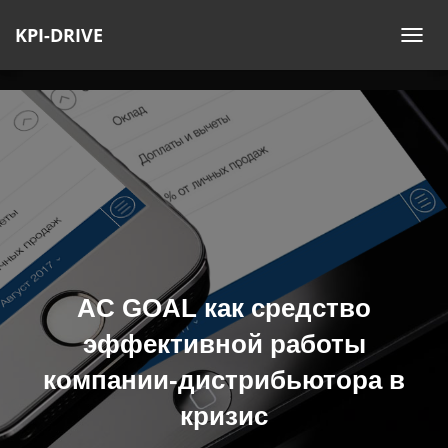
KPI-DRIVE
П
Е
Р
Е
К
Л
Ю
Ч
И
Т
Ь
AC GOAL как средство
Н
эффективной работы
А
В
компании-дистрибьютора в
И
кризис
Г
А