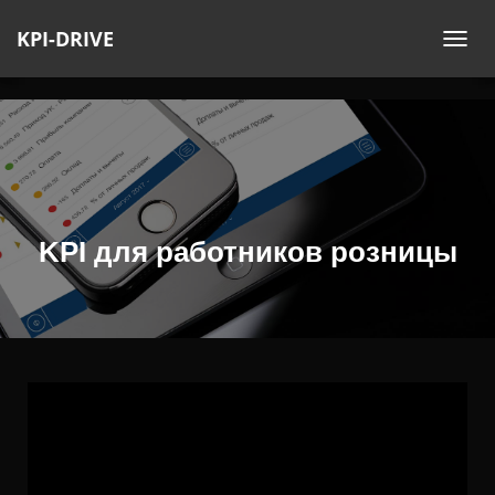
KPI-DRIVE
П
Е
Р
Е
К
Л
Ю
Ч
KPI для работников розницы
И
Т
Ь
Н
А
В
И
Г
А