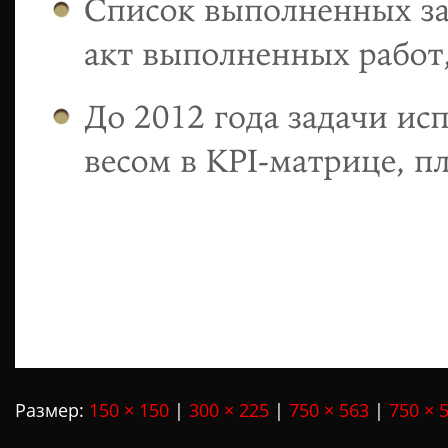
Размер:
150 × 150
|
300 × 225
|
750 × 563
|
750 × 