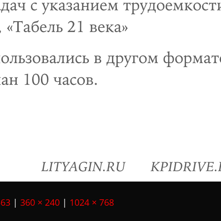
563
|
360 × 240
|
1024 × 768