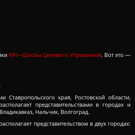
ники
KPI
—
Ш
колы
Целево
го
Управлени
я
. Вот это —
»
и Ставропольского края, Ростовской области,
располагает представительствами в городах и
 Владикавказ, Нальчик, Волгоград.
располагает представительством в двух городах: