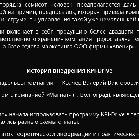
орядка семисот человек, предполагается даль
ной из причин, предпосылок, которая привела ком
 инструменты управления такой уже немаленькой 
ии включает в себя продукцию более двадцати п
тветственного хранения компания предоставляет 
и на базе отдела маркетинга ООО фирмы «Авенир».
История внедрения KPI-Drive
владельцы компании — Квачев Валерий Викторович
том с компанией «Магнат» (г. Волгоград), являющ
р» начала использовать программу KPI-Drive в т
вались разные схемы оплаты.
аток теоретической информации и практических на