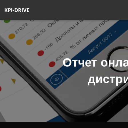
KPI-DRIVE
Отчет онл
дистр