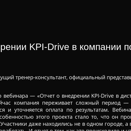
рении KPI-Drive в компании п
дущий тренер-консультант, официальный представ
о вебинара — «Отчет о внедрении KPI-Drive в ди
ейчас компания переживает сложный период — 
ется и уточняется оплата по результатам. Веби
собенностью этого проекта стало то, что он про
Участники даже находились не в одном городе, а 
аботать. И отчет о том, как это происходило и ч