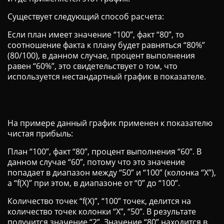
Ц
Существует следующий способ расчета:
И
Ю
Если план имеет значение “100”, факт “80”, то
соотношение факта к плану будет равняться “80%”
(80/100), в данном случае, процент выполнения
равен “60%”, это свидетельствует о том, что
используется нестандартный график в показателе.
На примере данный график применен к показателю
чистая прибыль:
План “100”, факт “80”, процент выполнения “60”. В
данном случае “60”, потому что это значение
попадает в диапазон между “50” и “100” (колонка “X”),
а “f(X)” при этом, в диапазоне от “0” до “100”.
Количество точек “f(X)”, “100” точек, делится на
количество точек колонки “X”, “50”. В результате
получится значение “2”. Значение “80” находится в