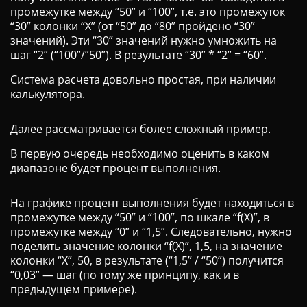
промежутке между “50” и “100”, т.е. это промежуток
“30” колонки “X” (от “50” до “80” пройдено “30”
значений). Эти “30” значений нужно умножить на
шаг “2” (“100”/”50”). В результате “30” * “2” = “60”.
Система расчета довольно простая, при наличии
калькулятора.
Далее рассматривается более сложный пример.
В первую очередь необходимо оценить в каком
диапазоне будет процент выполнения.
На графике процент выполнения будет находиться в
промежутке между “50” и “100”, по шкале “f(X)”, в
промежутке между “0” и “1,5”. Следовательно, нужно
поделить значение колонки “f(X)”, 1,5, на значение
колонки “X”, 50, в результате (“1,5” / “50”) получится
“0,03” — шаг (по тому же принципу, как и в
предыдущем примере).