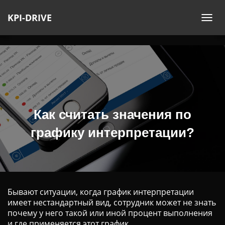
KPI-DRIVE
П
Е
Р
Е
К
Л
Ю
Ч
Как считать значения по
И
графику интерпретации?
Т
Ь
Н
А
В
Бывают ситуации, когда график интерпретации
И
имеет нестандартный вид, сотрудник может не знать
Г
почему у него такой или иной процент выполнения
А
и где применяется этот график.