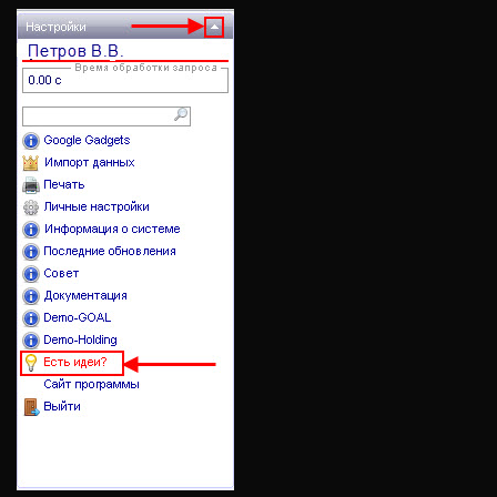
Ц
И
Ю