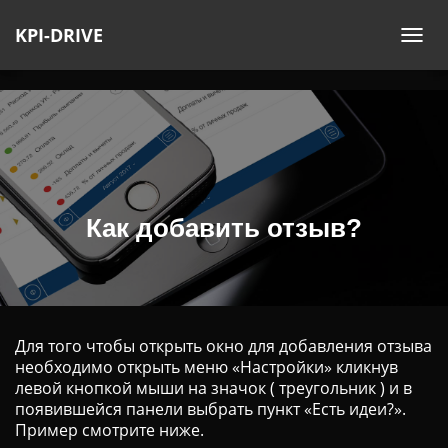
KPI-DRIVE
П
Е
Р
Е
К
Л
Ю
Ч
Как добавить отзыв?
И
Т
Ь
Н
А
Для того чтобы открыть окно для добавления отзыва
В
необходимо открыть меню «Настройки» кликнув
левой кнопкой мыши на значок ( треугольник ) и в
И
появившейся панели выбрать пункт «Есть идеи?».
Г
Пример смотрите ниже.
А