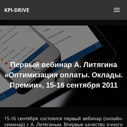
KPI-DRIVE
П
Е
Р
Е
К
Л
Ю
Ч
Первый вебинар А. Литягина
И
«Оптимизация оплаты. Оклады.
Т
Ь
Премии», 15-16 сентября 2011
Н
А
В
И
Г
15-16 сентября состоялся первый вебинар (онлайн-
А
семинар) с А. Литягиным. Впервые качество очного