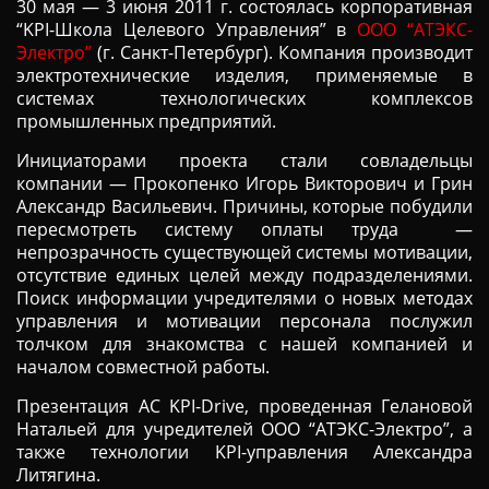
30 мая — 3 июня 2011 г. состоялась корпоративная
Ц
“KPI-Школа Целевого Управления” в
ООО “АТЭКС-
И
Электро”
(г. Санкт-Петербург). Компания производит
Ю
электротехнические изделия, применяемые в
системах технологических комплексов
промышленных предприятий.
Инициаторами проекта стали совладельцы
компании — Прокопенко Игорь Викторович и Грин
Александр Васильевич. Причины, которые побудили
пересмотреть систему оплаты труда —
непрозрачность существующей системы мотивации,
отсутствие единых целей между подразделениями.
Поиск информации учредителями о новых методах
управления и мотивации персонала послужил
толчком для знакомства с нашей компанией и
началом совместной работы.
Презентация АС KPI-Drive, проведенная Гелановой
Натальей для учредителей ООО “АТЭКС-Электро”, а
также технологии KPI-управления Александра
Литягина.