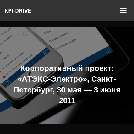
KPI-DRIVE
П
Е
Р
Е
К
Л
Ю
Ч
Корпоративный проект:
И
«АТЭКС-Электро», Санкт-
Т
Ь
Петербург, 30 мая — 3 июня
Н
2011
А
В
И
Г
А