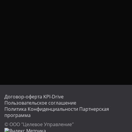
Ц
И
Ю
Договор-оферта KPI-Drive
Пользовательское соглашение
Политика Конфиденциальности
Партнерская
программа
© ООО "Целевое Управление"