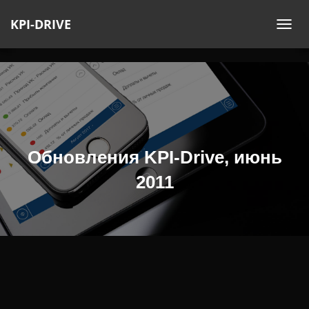
KPI-DRIVE
П
Е
Р
Е
К
Л
Ю
Ч
Обновления KPI-Drive, июнь
И
2011
Т
Ь
Н
А
В
И
Г
А