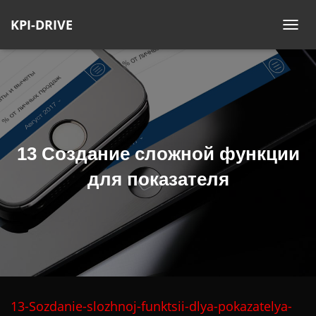
KPI-DRIVE
П
Е
Р
Е
К
Л
Ю
13 Создание сложной функции
Ч
И
для показателя
Т
Ь
Н
А
В
И
Г
13-Sozdanie-slozhnoj-funktsii-dlya-pokazatelya-
А