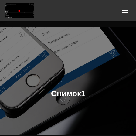
П
Е
Р
Е
К
Л
Ю
Ч
И
Т
Ь
Снимок1
Н
А
В
И
Г
А