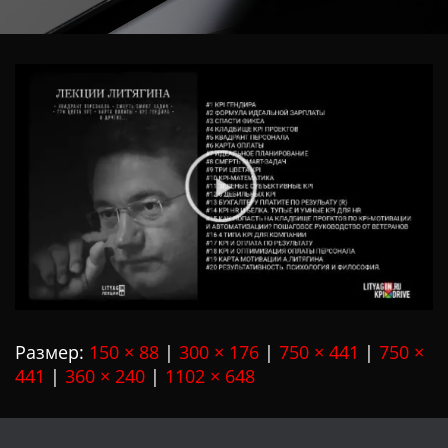
Ц
И
Ю
Размер:
150 × 88
|
300 × 176
|
750 × 441
|
750 ×
441
|
360 × 240
|
1102 × 648