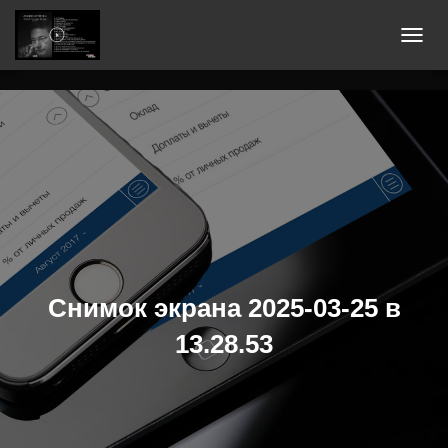
П
Е
Р
Е
К
Л
Ю
Ч
И
Т
Ь
Снимок экрана 2025-03-25 в
Н
13.28.53
А
В
И
Г
А