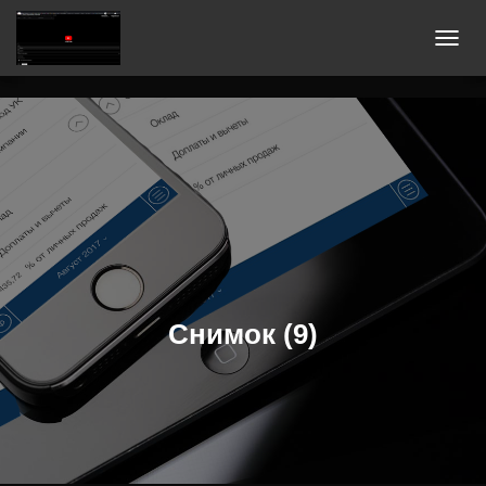
П
Е
Р
Е
К
Л
Ю
Ч
И
Т
Ь
Снимок (9)
Н
А
В
И
Г
А