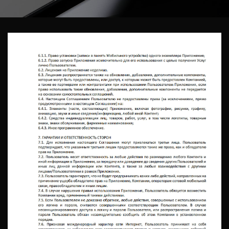
Ц
И
Ю