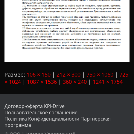
Размер:
106 × 150
|
212 × 300
|
750 × 1060
|
725
× 1024
|
1087 × 1536
|
360 × 240
|
1241 × 1754
Договор-оферта KPI-Drive
Пользовательское соглашение
Политика Конфиденциальности
Партнерская
программа