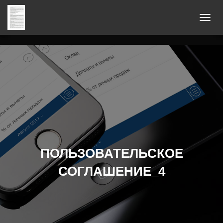
П
Е
Р
Е
К
Л
Ю
Ч
И
Т
Ь
ПОЛЬЗОВАТЕЛЬСКОЕ
Н
СОГЛАШЕНИЕ_4
А
В
И
Г
А