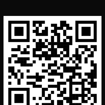
Ц
И
Ю