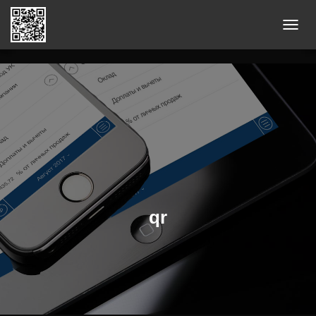
П
Е
Р
Е
К
Л
Ю
Ч
И
Т
Ь
qr
Н
А
В
И
Г
А