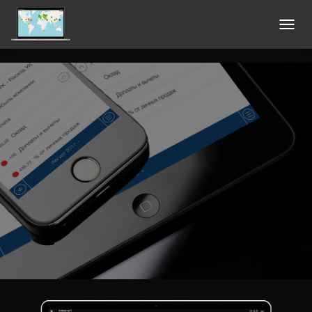
П
Е
Р
Е
К
Л
Ю
Ч
И
Т
Ь
Н
А
В
И
Г
А