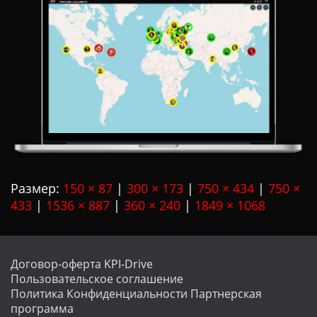
Ц
И
Ю
Размер:
150 × 87
|
300 × 173
|
750 × 434
|
750 ×
433
|
1536 × 887
|
360 × 240
|
1849 × 1068
Договор-оферта KPI-Drive
Пользовательское соглашение
Политика Конфиденциальности
Партнерская
программа