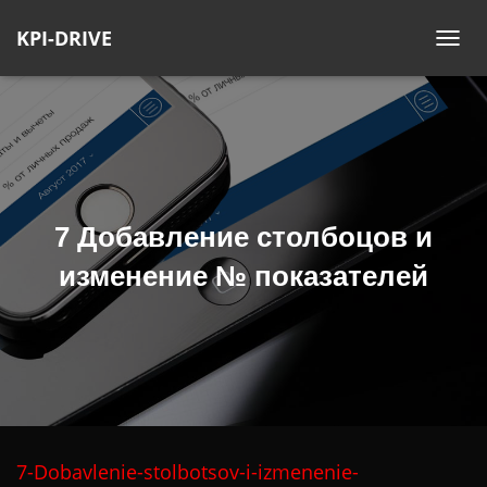
KPI-DRIVE
П
Е
Р
Е
К
Л
Ю
7 Добавление столбоцов и
Ч
И
изменение № показателей
Т
Ь
Н
А
В
И
Г
7-Dobavlenie-stolbotsov-i-izmenenie-
А