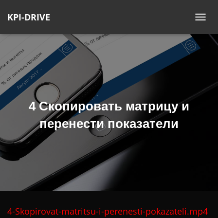
KPI-DRIVE
П
Е
Р
Е
К
Л
Ю
4 Скопировать матрицу и
Ч
И
перенести показатели
Т
Ь
Н
А
В
И
Г
4-Skopirovat-matritsu-i-perenesti-pokazateli.mp4
А