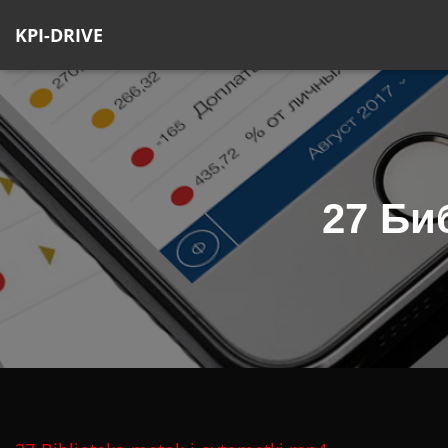
KPI-DRIVE
27 Би