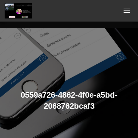
П
Е
Р
Е
К
Л
Ю
Ч
И
Т
Ь
0559a726-4862-4f0e-a5bd-
Н
2068762bcaf3
А
В
И
Г
А