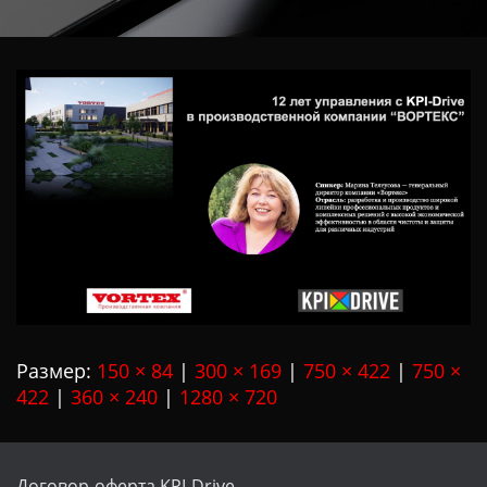
Ц
И
Ю
Размер:
150 × 84
|
300 × 169
|
750 × 422
|
750 ×
422
|
360 × 240
|
1280 × 720
Договор-оферта KPI-Drive