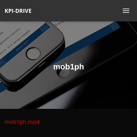
KPI-DRIVE
П
Е
Р
Е
К
Л
Ю
mob1ph
Ч
И
Т
Ь
Н
А
В
И
mob1ph.mp4
Г
А