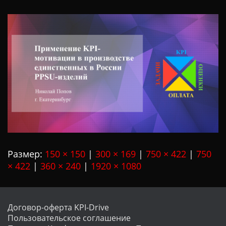
Ц
И
Ю
Размер:
150 × 150
|
300 × 169
|
750 × 422
|
750
× 422
|
360 × 240
|
1920 × 1080
Договор-оферта KPI-Drive
Пользовательское соглашение