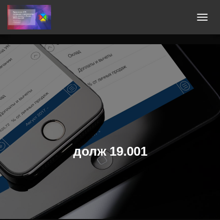
П
Е
Р
Е
К
Л
Ю
Ч
И
Т
Ь
долж 19.001
Н
А
В
И
Г
А