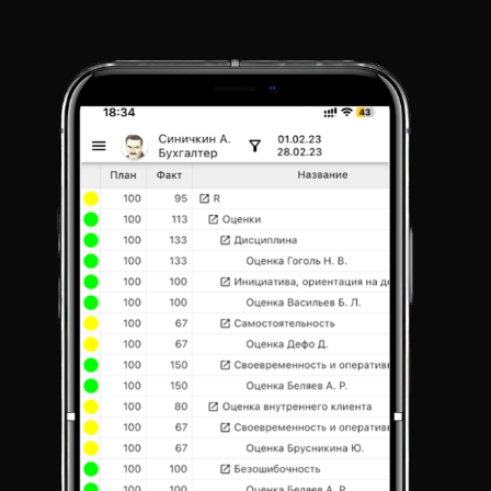
Ц
И
Ю