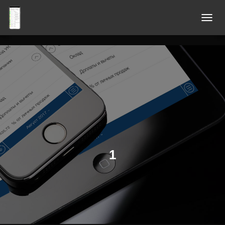
П
Е
Р
Е
К
Л
Ю
Ч
И
Т
Ь
1
Н
А
В
И
Г
А